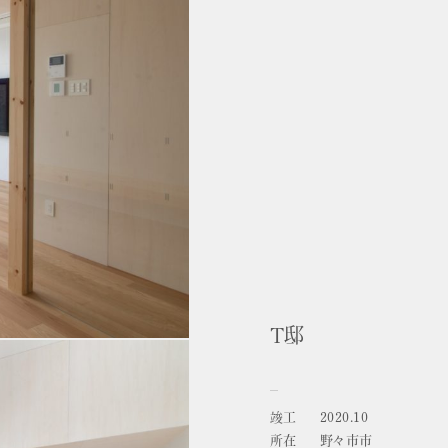
T邸
竣工
2020.10
所在
野々市市