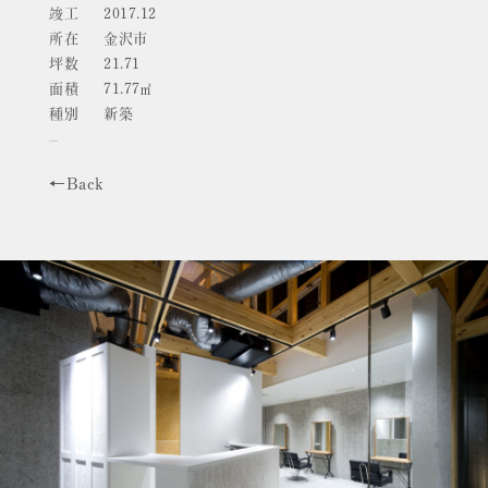
竣工
2017.12
所在
金沢市
坪数
21.71
面積
71.77㎡
種別
新築
←Back